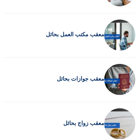
معقب مكتب العمل بحائل
معقب جوازات بحائل
معقب زواج بحائل