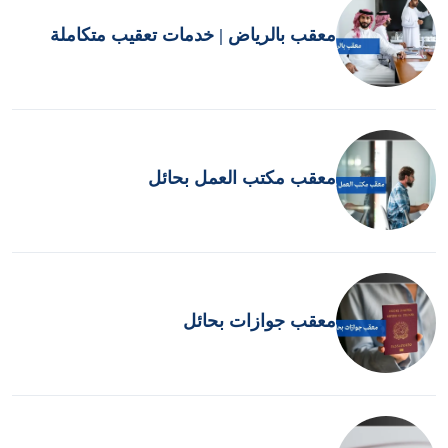
معقب بالرياض | خدمات تعقيب متكاملة
معقب مكتب العمل بحائل
معقب جوازات بحائل