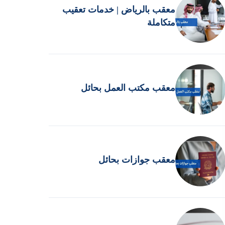
معقب بالرياض | خدمات تعقيب
متكاملة
معقب مكتب العمل بحائل
معقب جوازات بحائل